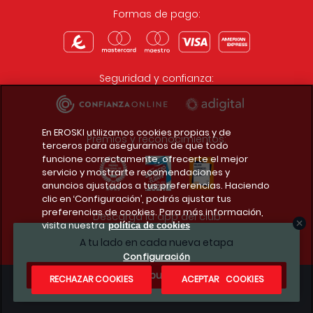
Formas de pago:
Seguridad y confianza:
En EROSKI utilizamos cookies propias y de
Premios y reconocimientos:
terceros para asegurarnos de que todo
funcione correctamente, ofrecerte el mejor
servicio y mostrarte recomendaciones y
anuncios ajustados a tus preferencias. Haciendo
clic en ‘Configuración’, podrás ajustar tus
preferencias de cookies. Para más información,
Descarga la app del club
visita nuestra
política de cookies
A tu lado en cada nueva etapa
Configuración
¿Te apuntas?
RECHAZAR COOKIES
ACEPTAR COOKIES
Condiciones legales