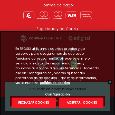
Formas de pago:
Seguridad y confianza:
En EROSKI utilizamos cookies propias y de
Premios y reconocimientos:
terceros para asegurarnos de que todo
funcione correctamente, ofrecerte el mejor
servicio y mostrarte recomendaciones y
anuncios ajustados a tus preferencias. Haciendo
clic en ‘Configuración’, podrás ajustar tus
preferencias de cookies. Para más información,
Descarga la app del club
visita nuestra
política de cookies
A tu lado en cada nueva etapa
Configuración
¿Te apuntas?
RECHAZAR COOKIES
ACEPTAR COOKIES
Condiciones legales