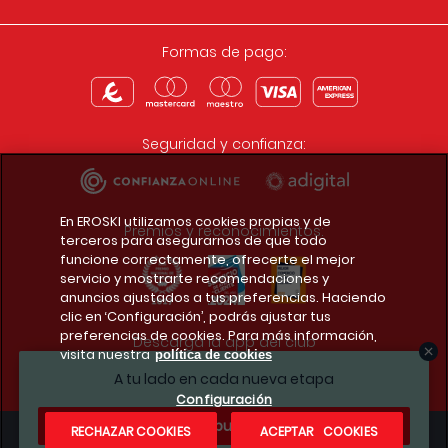
Formas de pago:
Seguridad y confianza:
En EROSKI utilizamos cookies propias y de
Premios y reconocimientos:
terceros para asegurarnos de que todo
funcione correctamente, ofrecerte el mejor
servicio y mostrarte recomendaciones y
anuncios ajustados a tus preferencias. Haciendo
clic en ‘Configuración’, podrás ajustar tus
preferencias de cookies. Para más información,
Descarga la app del club
visita nuestra
política de cookies
A tu lado en cada nueva etapa
Configuración
¿Te apuntas?
RECHAZAR COOKIES
ACEPTAR COOKIES
Condiciones legales