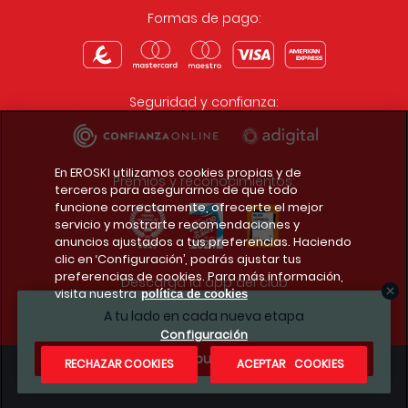
Formas de pago:
Seguridad y confianza:
En EROSKI utilizamos cookies propias y de
Premios y reconocimientos:
terceros para asegurarnos de que todo
funcione correctamente, ofrecerte el mejor
servicio y mostrarte recomendaciones y
anuncios ajustados a tus preferencias. Haciendo
clic en ‘Configuración’, podrás ajustar tus
preferencias de cookies. Para más información,
Descarga la app del club
visita nuestra
política de cookies
A tu lado en cada nueva etapa
Configuración
¿Te apuntas?
RECHAZAR COOKIES
ACEPTAR COOKIES
Condiciones legales