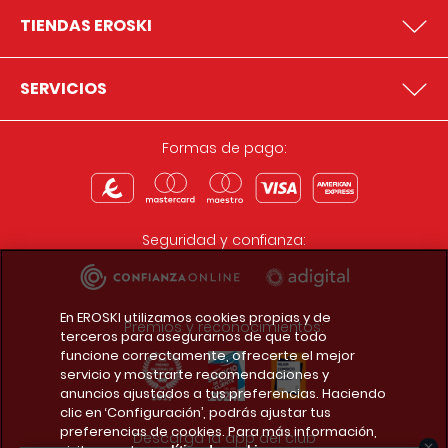
TIENDAS EROSKI
SERVICIOS
Formas de pago:
Seguridad y confianza:
En EROSKI utilizamos cookies propias y de
Premios y reconocimientos:
terceros para asegurarnos de que todo
funcione correctamente, ofrecerte el mejor
servicio y mostrarte recomendaciones y
anuncios ajustados a tus preferencias. Haciendo
clic en ‘Configuración’, podrás ajustar tus
preferencias de cookies. Para más información,
Descarga la app del club