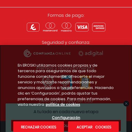
Formas de pago:
Seguridad y confianza:
En EROSKI utilizamos cookies propias y de
Premios y reconocimientos:
terceros para asegurarnos de que todo
funcione correctamente, ofrecerte el mejor
servicio y mostrarte recomendaciones y
anuncios ajustados a tus preferencias. Haciendo
clic en ‘Configuración’, podrás ajustar tus
preferencias de cookies. Para más información,
Descarga la app del club
visita nuestra
política de cookies
A tu lado en cada nueva etapa
Configuración
¿Te apuntas?
RECHAZAR COOKIES
ACEPTAR COOKIES
Condiciones legales