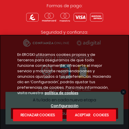
Formas de pago:
Seguridad y confianza:
En EROSKI utilizamos cookies propias y de
Premios y reconocimientos:
terceros para asegurarnos de que todo
funcione correctamente, ofrecerte el mejor
servicio y mostrarte recomendaciones y
anuncios ajustados a tus preferencias. Haciendo
clic en ‘Configuración’, podrás ajustar tus
preferencias de cookies. Para más información,
Descarga la app del club
visita nuestra
política de cookies
A tu lado en cada nueva etapa
Configuración
¿Te apuntas?
RECHAZAR COOKIES
ACEPTAR COOKIES
Condiciones legales