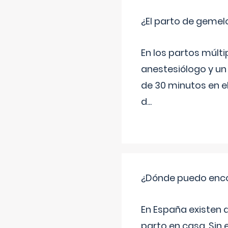
¿El parto de gemel
En los partos múlt
anestesiólogo y un
de 30 minutos en e
d
...
¿Dónde puedo enco
En España existen 
parto en casa. Sin 