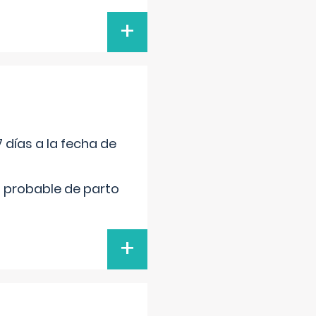
+
 días a la fecha de
cha probable de parto
+