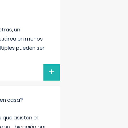
tras, un
 cesárea en menos
ltiples pueden ser
+
 en casa?
 que asisten el
de su ubicación por