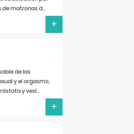
s de matronas d
...
+
sable de las
exual y el orgasmo,
róstata y vesí
...
+