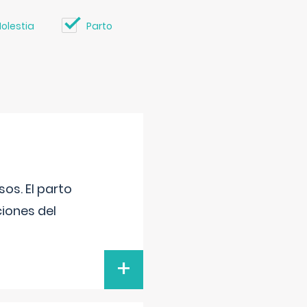
olestia
Parto
os. El parto
iones del
+