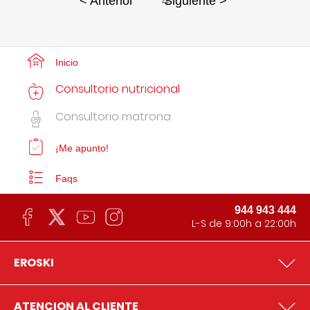
4
< Anterior
Siguiente >
Inicio
Consultorio nutricional
Consultorio matrona
¡Me apunto!
Faqs
944 943 444
L-S de 9:00h a 22:00h
EROSKI
ATENCION AL CLIENTE