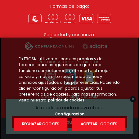
Formas de pago:
Seguridad y confianza:
En EROSKI utilizamos cookies propias y de
Premios y reconocimientos:
terceros para asegurarnos de que todo
funcione correctamente, ofrecerte el mejor
servicio y mostrarte recomendaciones y
anuncios ajustados a tus preferencias. Haciendo
clic en ‘Configuración’, podrás ajustar tus
preferencias de cookies. Para más información,
Descarga la app del club
visita nuestra
política de cookies
A tu lado en cada nueva etapa
Configuración
¿Te apuntas?
RECHAZAR COOKIES
ACEPTAR COOKIES
Condiciones legales