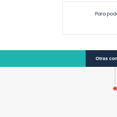
Para pode
Otras con