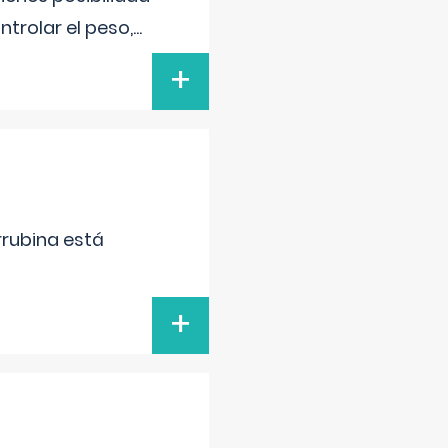
trolar el peso,
...
+
irrubina está
+