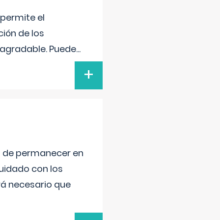
 permite el
ción de los
n agradable. Puede
...
+
ad de permanecer en
uidado con los
rá necesario que