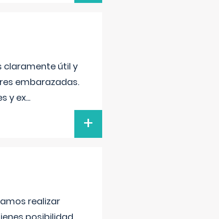
s claramente útil y
jeres embarazadas.
s y ex
...
+
damos realizar
tienes posibilidad