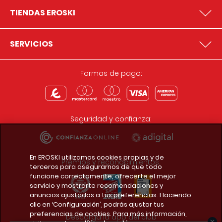
TIENDAS EROSKI
SERVICIOS
Formas de pago:
Seguridad y confianza:
En EROSKI utilizamos cookies propias y de
Premios y reconocimientos:
terceros para asegurarnos de que todo
funcione correctamente, ofrecerte el mejor
servicio y mostrarte recomendaciones y
anuncios ajustados a tus preferencias. Haciendo
clic en ‘Configuración’, podrás ajustar tus
preferencias de cookies. Para más información,
Descarga la app del club