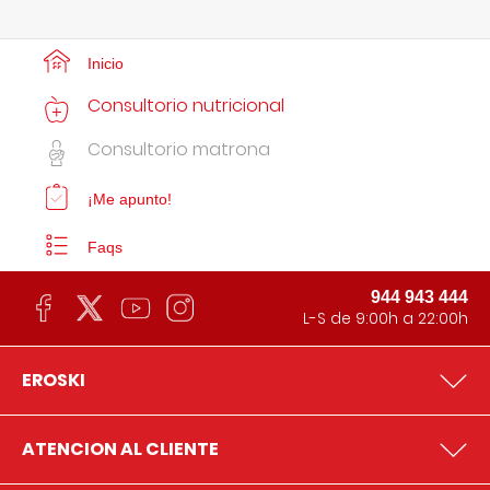
Inicio
Consultorio nutricional
Consultorio matrona
¡Me apunto!
Faqs
944 943 444
L-S de 9:00h a 22:00h
EROSKI
ATENCION AL CLIENTE