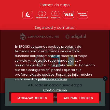
Formas de pago:
Seguridad y confianza:
En EROSKI utilizamos cookies propias y de
Premios y reconocimientos:
terceros para asegurarnos de que todo
funcione correctamente, ofrecerte el mejor
servicio y mostrarte recomendaciones y
anuncios ajustados a tus preferencias. Haciendo
clic en ‘Configuración’, podrás ajustar tus
preferencias de cookies. Para más información,
Descarga la app del club
visita nuestra
política de cookies
A tu lado en cada nueva etapa
Configuración
¿Te apuntas?
RECHAZAR COOKIES
ACEPTAR COOKIES
Condiciones legales