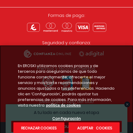
Formas de pago:
Seguridad y confianza:
En EROSKI utilizamos cookies propias y de
Premios y reconocimientos:
terceros para asegurarnos de que todo
funcione correctamente, ofrecerte el mejor
servicio y mostrarte recomendaciones y
anuncios ajustados a tus preferencias. Haciendo
clic en ‘Configuración’, podrás ajustar tus
preferencias de cookies. Para más información,
Descarga la app del club
visita nuestra
política de cookies
A tu lado en cada nueva etapa
Configuración
¿Te apuntas?
RECHAZAR COOKIES
ACEPTAR COOKIES
Condiciones legales