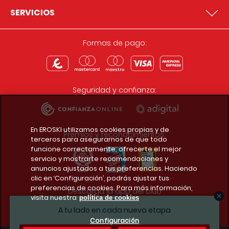
SERVICIOS
Formas de pago:
Seguridad y confianza:
En EROSKI utilizamos cookies propias y de
Premios y reconocimientos:
terceros para asegurarnos de que todo
funcione correctamente, ofrecerte el mejor
servicio y mostrarte recomendaciones y
anuncios ajustados a tus preferencias. Haciendo
clic en ‘Configuración’, podrás ajustar tus
preferencias de cookies. Para más información,
Descarga la app del club
visita nuestra
política de cookies
A tu lado en cada nueva etapa
Configuración