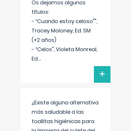
Os dejamos algunos
títulos:
- “Cuando estoy celoso"",
Tracey Moloney, Ed. SM
(+2 años)
- “Celos", Violeta Monreal,
Ed.
...
+
¿Existe alguna alternativa
más saludable a las
toallitas higiénicas para
la limpieza del culete del