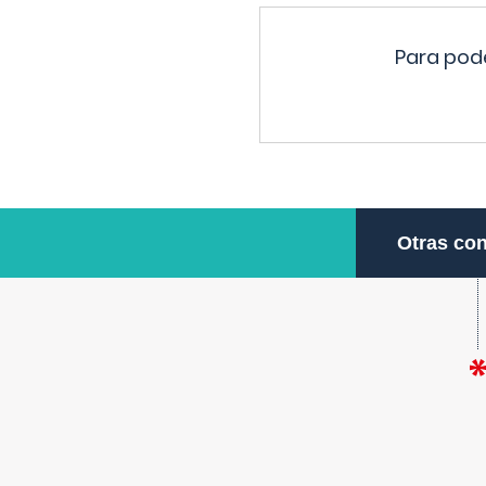
Para pode
Otras con