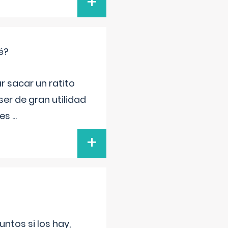
+
é?
r sacar un ratito
er de gran utilidad
res
...
+
untos si los hay,