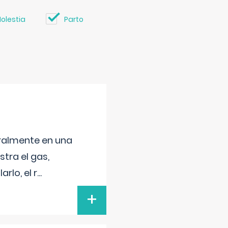
olestia
Parto
neralmente en una
tra el gas,
rlo, el r
...
+