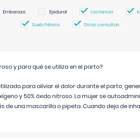
Embarazo
Epidural
Lactancia
M
Suelo Pélvico
Otras consultas
roso y para qué se utiliza en el parto?
 utilizado para aliviar el dolor durante el parto, ge
ígeno y 50% óxido nitroso. La mujer se autoadminis
s de una mascarilla o pipeta. Cuando deja de inhala