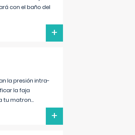
ará con el baño del
+
n la presión intra-
icar la faja
 a tu matron
...
+