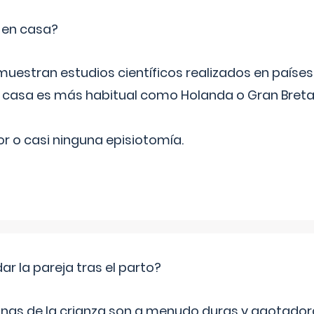
o en casa?
emuestran estudios científicos realizados en paíse
n casa es más habitual como Holanda o Gran Breta
r o casi ninguna episiotomía.
 la pareja tras el parto?
nas de la crianza son a menudo duras y agotador