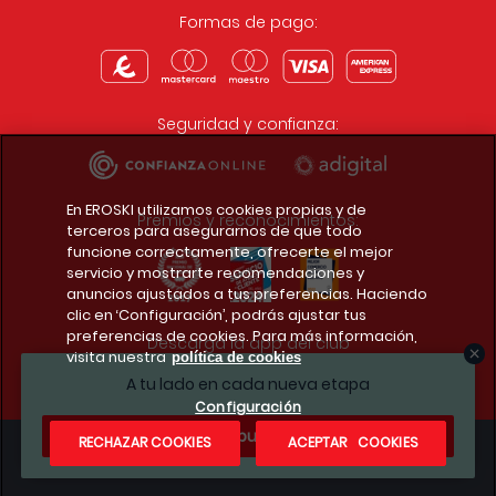
Formas de pago:
Seguridad y confianza:
En EROSKI utilizamos cookies propias y de
Premios y reconocimientos:
terceros para asegurarnos de que todo
funcione correctamente, ofrecerte el mejor
servicio y mostrarte recomendaciones y
anuncios ajustados a tus preferencias. Haciendo
clic en ‘Configuración’, podrás ajustar tus
preferencias de cookies. Para más información,
Descarga la app del club
visita nuestra
política de cookies
A tu lado en cada nueva etapa
Configuración
¿Te apuntas?
RECHAZAR COOKIES
ACEPTAR COOKIES
Condiciones legales