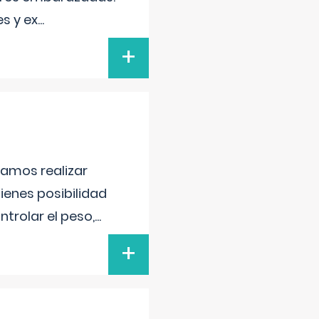
s y ex
...
+
damos realizar
tienes posibilidad
trolar el peso,
...
+