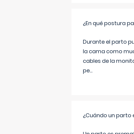
¿En qué postura pa
Durante el parto p
la cama como much
cables de la monit
pe
...
¿Cuándo un parto 
Un parto es prema