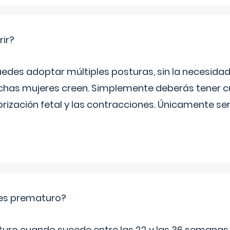
rir?
uedes adoptar múltiples posturas, sin la necesid
as mujeres creen. Simplemente deberás tener c
orización fetal y las contracciones. Únicamente se
es prematuro?
turo cuando sucede entre las 22 y las 36 semana