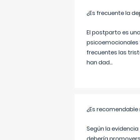
¿Es frecuente la d
El postparto es una
psicoemocionales y
frecuentes las tri
han dad
...
¿Es recomendable r
Según la evidencia 
debería promovers