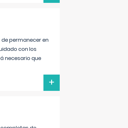
ad de permanecer en
uidado con los
rá necesario que
+
s completas de