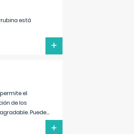
irrubina está
+
 permite el
ción de los
n agradable. Puede
...
+