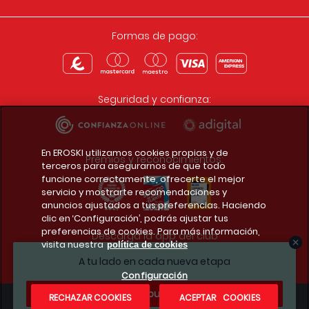
Formas de pago:
Seguridad y confianza:
En EROSKI utilizamos cookies propias y de
Premios y reconocimientos:
terceros para asegurarnos de que todo
funcione correctamente, ofrecerte el mejor
servicio y mostrarte recomendaciones y
anuncios ajustados a tus preferencias. Haciendo
clic en ‘Configuración’, podrás ajustar tus
preferencias de cookies. Para más información,
Descarga la app del club
visita nuestra
política de cookies
A tu lado en cada nueva etapa
Configuración
¿Te apuntas?
RECHAZAR COOKIES
ACEPTAR COOKIES
Condiciones legales