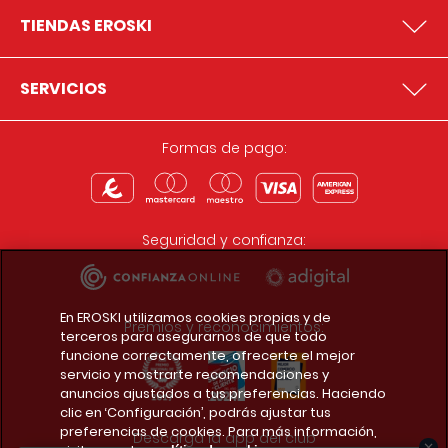
TIENDAS EROSKI
SERVICIOS
Formas de pago:
Seguridad y confianza:
En EROSKI utilizamos cookies propias y de
Premios y reconocimientos:
terceros para asegurarnos de que todo
funcione correctamente, ofrecerte el mejor
servicio y mostrarte recomendaciones y
anuncios ajustados a tus preferencias. Haciendo
clic en ‘Configuración’, podrás ajustar tus
preferencias de cookies. Para más información,
Descarga la app del club