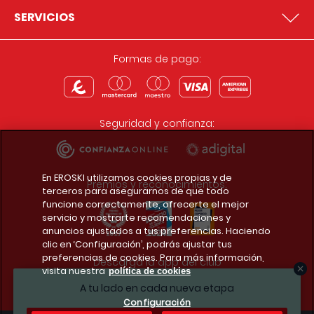
SERVICIOS
Formas de pago:
Seguridad y confianza:
En EROSKI utilizamos cookies propias y de
Premios y reconocimientos:
terceros para asegurarnos de que todo
funcione correctamente, ofrecerte el mejor
servicio y mostrarte recomendaciones y
anuncios ajustados a tus preferencias. Haciendo
clic en ‘Configuración’, podrás ajustar tus
preferencias de cookies. Para más información,
Descarga la app del club
visita nuestra
política de cookies
A tu lado en cada nueva etapa
Configuración