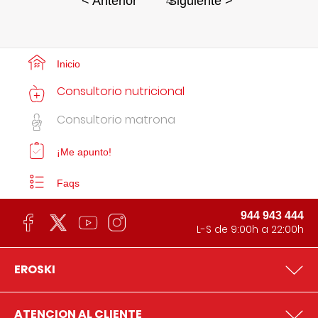
4
< Anterior
Siguiente >
Inicio
Consultorio nutricional
Consultorio matrona
¡Me apunto!
Faqs
944 943 444
L-S de 9:00h a 22:00h
EROSKI
ATENCION AL CLIENTE