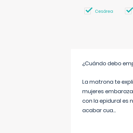
Cesárea
¿Cuándo debo empu
La matrona te expl
mujeres embarazada
con la epidural es 
acabar cua
...