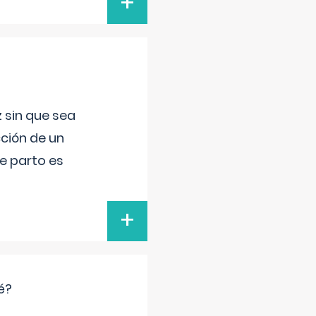
+
 sin que sea
ción de un
de parto es
+
é?