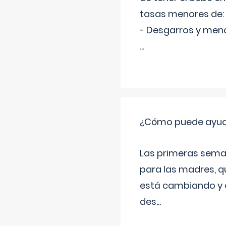
tasas menores de:
- Desgarros y meno
...
¿Cómo puede ayudar
Las primeras sema
para las madres, q
está cambiando y e
des
...