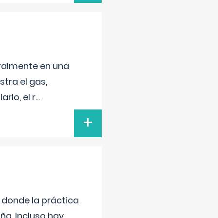
neralmente en una
tra el gas,
rlo, el r
...
+
s donde la práctica
ña. Incluso hay