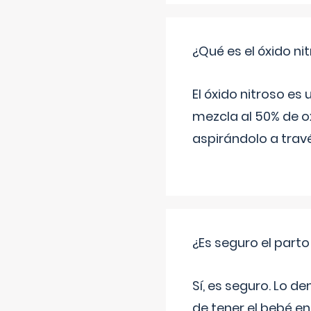
¿Qué es el óxido nit
El óxido nitroso es
mezcla al 50% de ox
aspirándolo a travé
¿Es seguro el part
Sí, es seguro. Lo d
de tener el bebé e