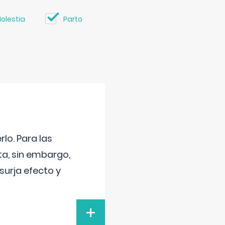
olestia
Parto
lo. Para las
a, sin embargo,
surja efecto y
+