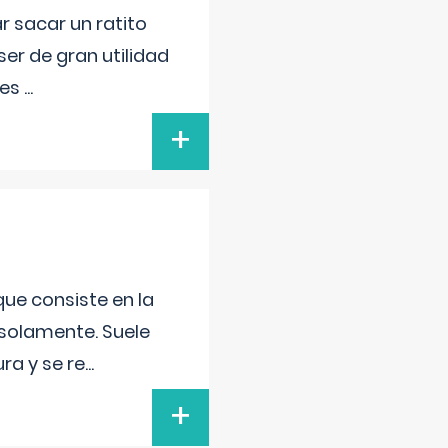
r sacar un ratito
er de gran utilidad
res
...
+
que consiste en la
 solamente. Suele
ra y se re
...
+