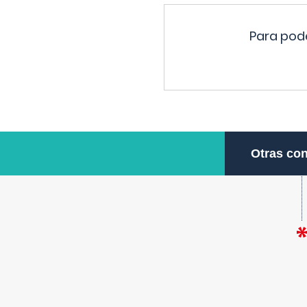
Para pode
Otras con