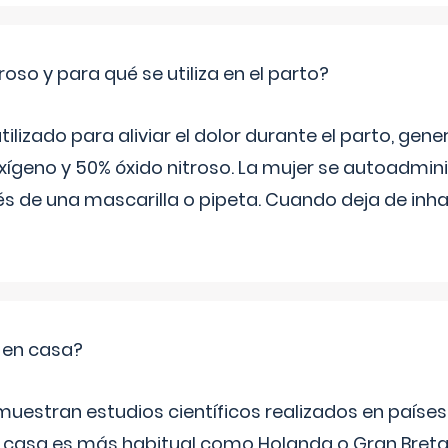
roso y para qué se utiliza en el parto?
 utilizado para aliviar el dolor durante el parto, ge
ígeno y 50% óxido nitroso. La mujer se autoadminis
s de una mascarilla o pipeta. Cuando deja de inhala
o en casa?
emuestran estudios científicos realizados en paíse
n casa es más habitual como Holanda o Gran Breta