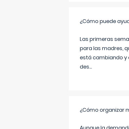
¿Cómo puede ayudar
Las primeras sema
para las madres, q
está cambiando y e
des
...
¿Cómo organizar m
Aunque la demanda t