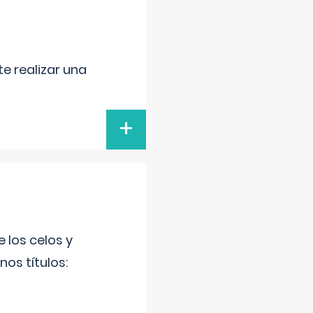
e realizar una
+
 los celos y
os títulos: