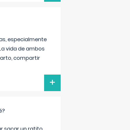
as, especialmente
 La vida de ambos
arto, compartir
+
é?
r sacar un ratito