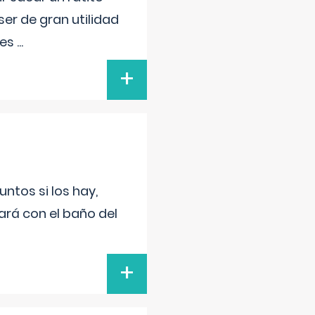
er de gran utilidad
res
...
+
untos si los hay,
ará con el baño del
+