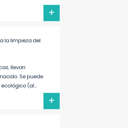
+
a la limpieza del
as, llevan
 nacido. Se puede
 ecológico (al
...
+