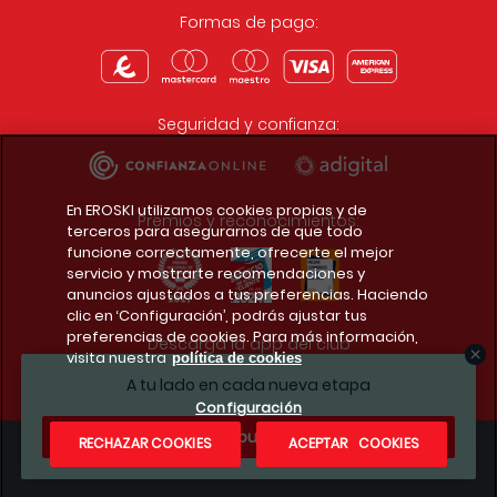
Formas de pago:
Seguridad y confianza:
En EROSKI utilizamos cookies propias y de
Premios y reconocimientos:
terceros para asegurarnos de que todo
funcione correctamente, ofrecerte el mejor
servicio y mostrarte recomendaciones y
anuncios ajustados a tus preferencias. Haciendo
clic en ‘Configuración’, podrás ajustar tus
preferencias de cookies. Para más información,
Descarga la app del club
visita nuestra
política de cookies
A tu lado en cada nueva etapa
Configuración
¿Te apuntas?
RECHAZAR COOKIES
ACEPTAR COOKIES
Condiciones legales