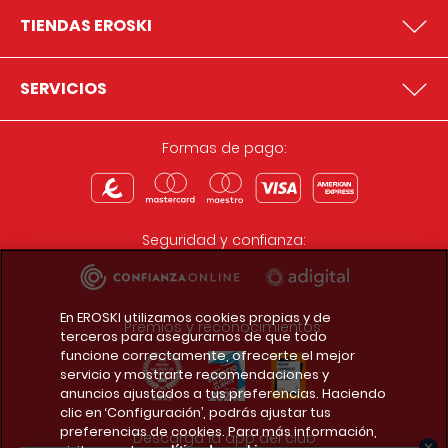
TIENDAS EROSKI
SERVICIOS
Formas de pago:
Seguridad y confianza:
En EROSKI utilizamos cookies propias y de
Premios y reconocimientos:
terceros para asegurarnos de que todo
funcione correctamente, ofrecerte el mejor
servicio y mostrarte recomendaciones y
anuncios ajustados a tus preferencias. Haciendo
clic en ‘Configuración’, podrás ajustar tus
preferencias de cookies. Para más información,
Descarga la app del club