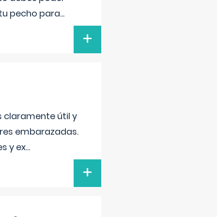
 tu pecho para
...
+
s claramente útil y
jeres embarazadas.
s y ex
...
+