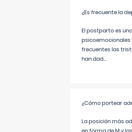
¿Es frecuente la d
El postparto es una
psicoemocionales y
frecuentes las tri
han dad
...
¿Cómo portear ad
La posición más ad
en forma de M y la