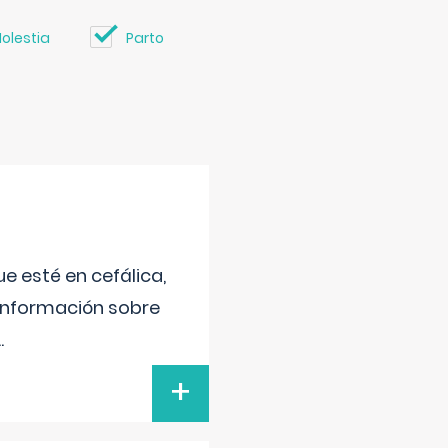
olestia
Parto
e esté en cefálica,
 información sobre
..
+