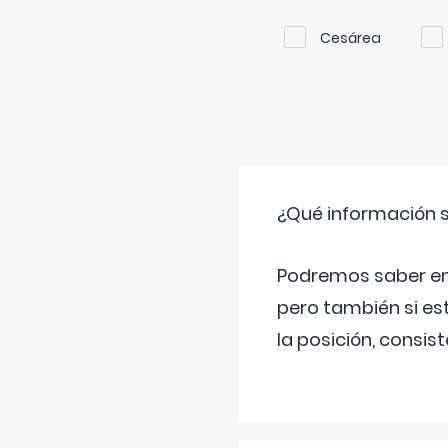
Cesárea
¿Qué información s
Podremos saber en q
pero también si es
la posición, consis