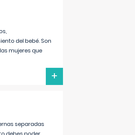
os,
iento del bebé. Son
 las mujeres que
+
piernas separadas
nto debes poder