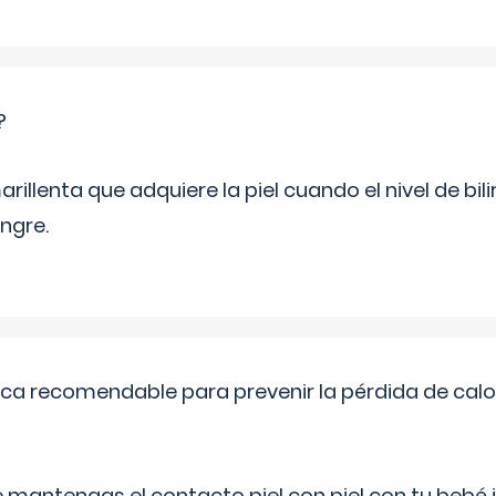
?
rillenta que adquiere la piel cuando el nivel de bil
ngre.
ica recomendable para prevenir la pérdida de calor
 mantengas el contacto piel con piel con tu beb