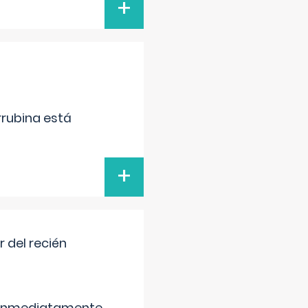
+
irrubina está
+
 del recién
é inmediatamente