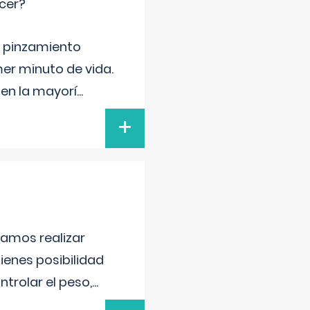
cer?
ma pinzamiento
er minuto de vida.
 en la mayorí
...
+
damos realizar
tienes posibilidad
trolar el peso,
...