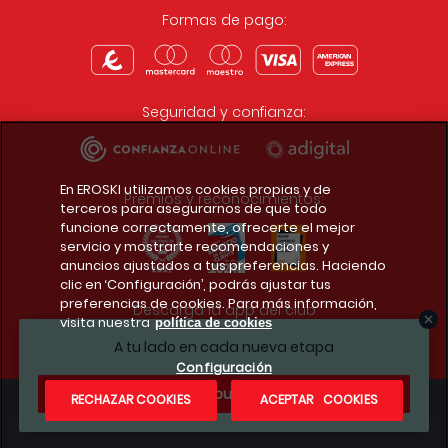
Formas de pago:
Seguridad y confianza:
En EROSKI utilizamos cookies propias y de
Premios y reconocimientos:
terceros para asegurarnos de que todo
funcione correctamente, ofrecerte el mejor
servicio y mostrarte recomendaciones y
anuncios ajustados a tus preferencias. Haciendo
clic en ‘Configuración’, podrás ajustar tus
preferencias de cookies. Para más información,
Descarga la app del club
visita nuestra
política de cookies
A tu lado en cada nueva etapa
Configuración
¿Te apuntas?
RECHAZAR COOKIES
ACEPTAR COOKIES
Condiciones legales