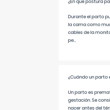
¿En qué postura pa
Durante el parto p
la cama como much
cables de la monit
pe
...
¿Cuándo un parto 
Un parto es prema
gestación. Se cons
nacer antes del té