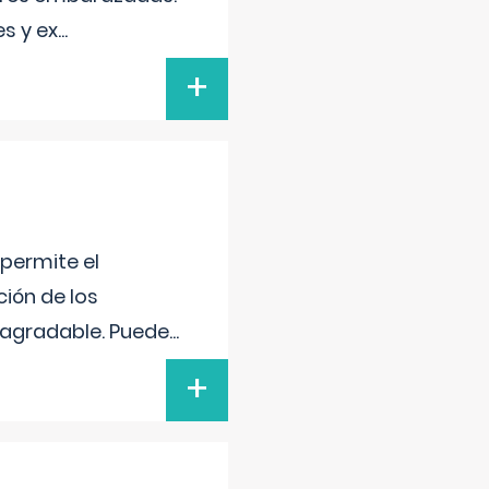
s y ex
...
+
 permite el
ción de los
n agradable. Puede
...
+