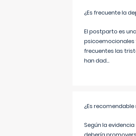
¿Es frecuente la d
El postparto es una
psicoemocionales y
frecuentes las tri
han dad
...
¿Es recomendable r
Según la evidencia 
debería promovers