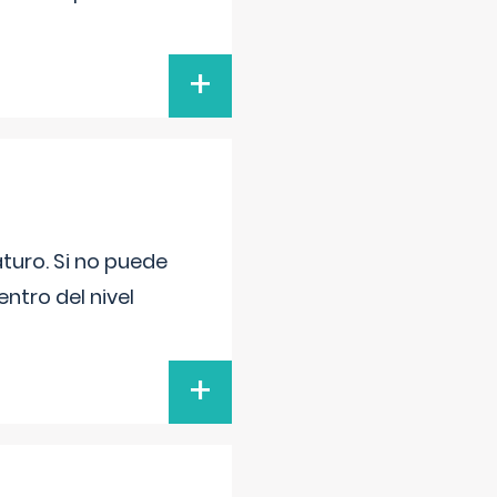
+
turo. Si no puede
ntro del nivel
+