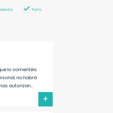
olestia
Parto
 que lo comentéis
ersonal, no habrá
ias autorizan
...
+