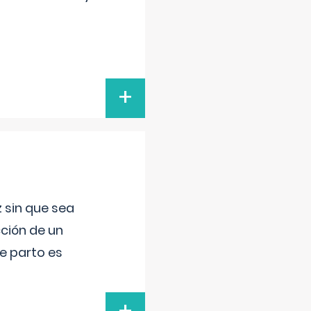
+
 sin que sea
ción de un
de parto es