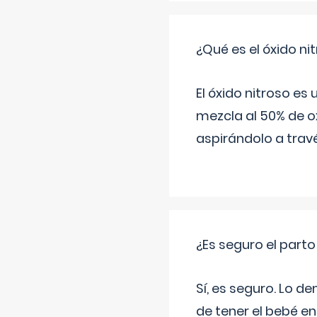
¿Qué es el óxido nit
El óxido nitroso es
mezcla al 50% de ox
aspirándolo a travé
¿Es seguro el part
Sí, es seguro. Lo d
de tener el bebé e