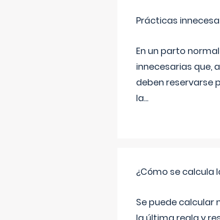
Prácticas innecesa
En un parto normal
innecesarias que, 
deben reservarse p
la
...
¿Cómo se calcula l
Se puede calcular 
la última regla y re