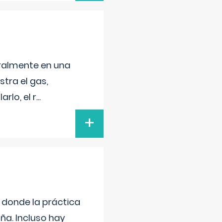
neralmente en una
tra el gas,
rlo, el r
...
+
s donde la práctica
ña. Incluso hay