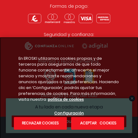
Formas de pago:
Seguridad y confianza:
En EROSKI utilizamos cookies propias y de
Premios y reconocimientos:
terceros para asegurarnos de que todo
funcione correctamente, ofrecerte el mejor
servicio y mostrarte recomendaciones y
anuncios ajustados a tus preferencias. Haciendo
clic en ‘Configuración’, podrás ajustar tus
preferencias de cookies. Para más información,
Descarga la app del club
visita nuestra
política de cookies
A tu lado en cada nueva etapa
Configuración
¿Te apuntas?
RECHAZAR COOKIES
ACEPTAR COOKIES
Condiciones legales