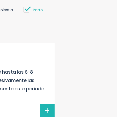
olestia
Parto
é hasta las 6-8
esivamente las
lmente este periodo
+