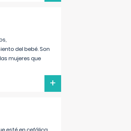
os,
iento del bebé. Son
 las mujeres que
+
e esté en cefálica,