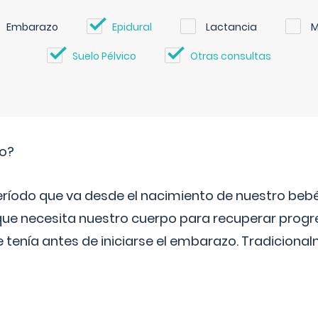
Embarazo
Epidural
Lactancia
M
Suelo Pélvico
Otras consultas
io?
período que va desde el nacimiento de nuestro beb
ue necesita nuestro cuerpo para recuperar progr
e tenía antes de iniciarse el embarazo. Tradiciona