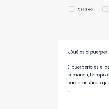
Cesárea
¿Qué es el puerper
El puerperio es el 
semanas, tiempo q
características qu
...