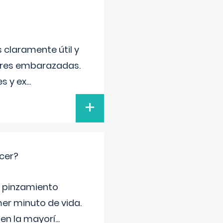
s claramente útil y
jeres embarazadas.
s y ex
...
+
cer?
ma pinzamiento
er minuto de vida.
 en la mayorí
...