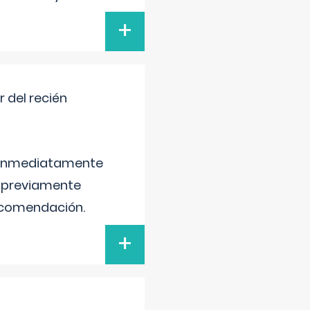
+
 del recién
é inmediatamente
, previamente
recomendación.
+