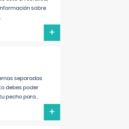
 información sobre
..
+
piernas separadas
nto debes poder
 tu pecho para
...
+