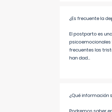
¿Es frecuente la d
El postparto es una
psicoemocionales y
frecuentes las tri
han dad
...
¿Qué información s
Podremos saber en q