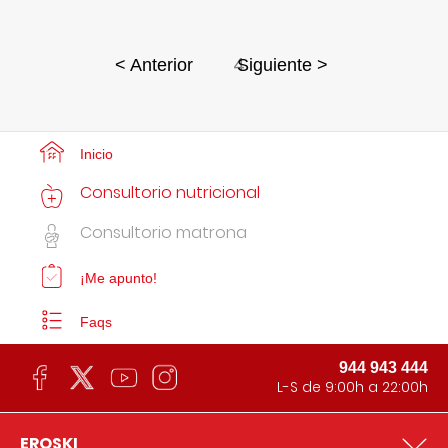
4
< Anterior
Siguiente >
Inicio
Consultorio nutricional
Consultorio matrona
¡Me apunto!
Faqs
944 943 444
L-S de 9:00h a 22:00h
EROSKI