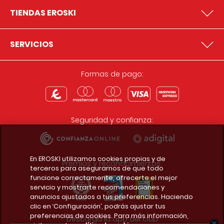
TIENDAS EROSKI
SERVICIOS
Formas de pago:
Seguridad y confianza:
En EROSKI utilizamos cookies propias y de
Premios y reconocimientos:
terceros para asegurarnos de que todo
funcione correctamente, ofrecerte el mejor
servicio y mostrarte recomendaciones y
anuncios ajustados a tus preferencias. Haciendo
clic en ‘Configuración’, podrás ajustar tus
preferencias de cookies. Para más información,
Descarga la app del club