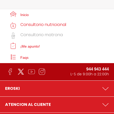
Inicio
Consultorio nutricional
Consultorio matrona
¡Me apunto!
Faqs
944 943 444
L-S de 9:00h a 22:00h
EROSKI
ATENCION AL CLIENTE