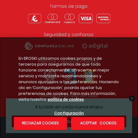
Formas de pago:
Seguridad y confianza:
En EROSKI utilizamos cookies propias y de
Premios y reconocimientos:
terceros para asegurarnos de que todo
funcione correctamente, ofrecerte el mejor
servicio y mostrarte recomendaciones y
anuncios ajustados a tus preferencias. Haciendo
clic en ‘Configuración’, podrás ajustar tus
preferencias de cookies. Para más información,
Descarga la app del club
visita nuestra
política de cookies
A tu lado en cada nueva etapa
Configuración
¿Te apuntas?
RECHAZAR COOKIES
ACEPTAR COOKIES
Condiciones legales