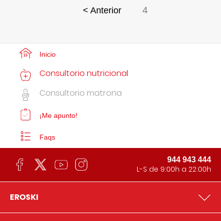
4
< Anterior
Inicio
Consultorio nutricional
Consultorio matrona
¡Me apunto!
Faqs
944 943 444
L-S de 9:00h a 22:00h
EROSKI