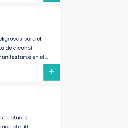
ligrosas para el
ta de alcohol
anifestarse en el
...
+
estructuras
squeleto. Al