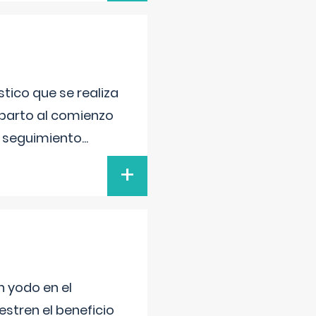
tico que se realiza
 parto al comienzo
l seguimiento
...
+
n yodo en el
stren el beneficio