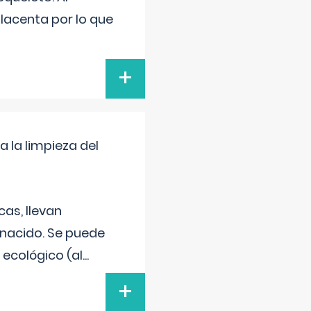
placenta por lo que
+
a la limpieza del
as, llevan
 nacido. Se puede
 ecológico (al
...
+