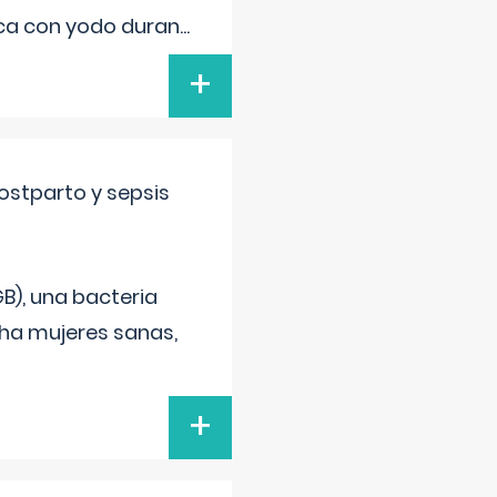
ica con yodo duran
...
+
ostparto y sepsis
B), una bacteria
cha mujeres sanas,
+