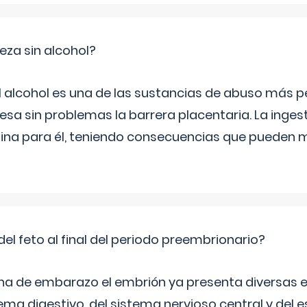
za sin alcohol?
l alcohol es una de las sustancias de abuso más pe
esa sin problemas la barrera placentaria. La inges
na para él, teniendo consecuencias que pueden m
del feto al final del periodo preembrionario?
na de embarazo el embrión ya presenta diversas 
ema digestivo, del sistema nervioso central y del e