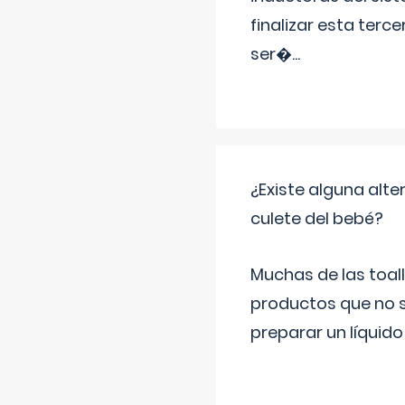
finalizar esta terc
ser�
...
¿Existe alguna alte
culete del bebé?
Muchas de las toall
productos que no s
preparar un líquido