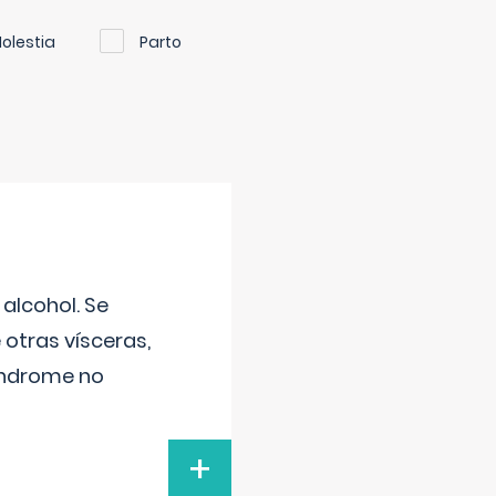
olestia
Parto
alcohol. Se
 otras vísceras,
síndrome no
+