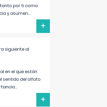
 tanto por ti como
encia y asumen
...
+
a siguiente al
al en el que están
l sentido del olfato
rtancia
...
+