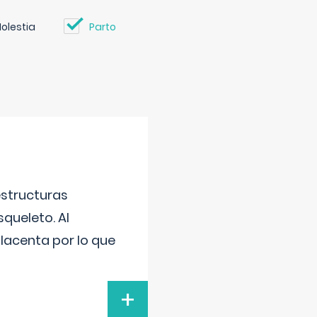
olestia
Parto
estructuras
squeleto. Al
placenta por lo que
+