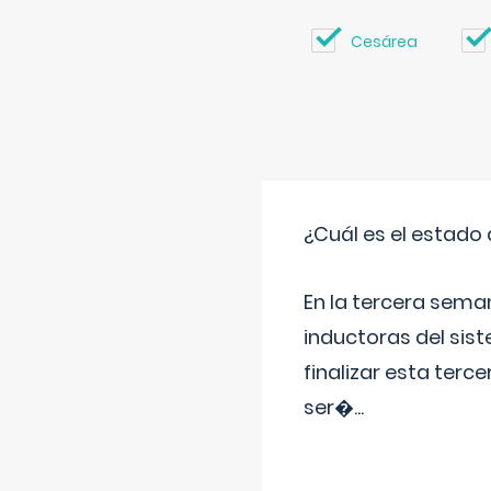
Cesárea
¿Cuál es el estado 
En la tercera sema
inductoras del sist
finalizar esta terc
ser�
...