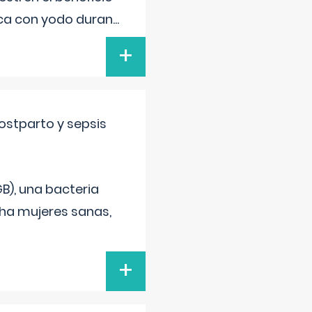
ica con yodo duran
...
+
ostparto y sepsis
B), una bacteria
cha mujeres sanas,
+