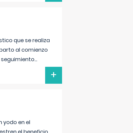
tico que se realiza
 parto al comienzo
l seguimiento
...
+
n yodo en el
stren el beneficio