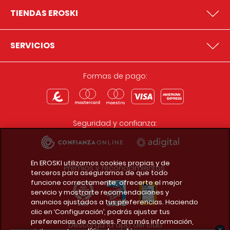
TIENDAS EROSKI
SERVICIOS
Formas de pago:
Seguridad y confianza:
En EROSKI utilizamos cookies propias y de
Premios y reconocimientos:
terceros para asegurarnos de que todo
funcione correctamente, ofrecerte el mejor
servicio y mostrarte recomendaciones y
anuncios ajustados a tus preferencias. Haciendo
clic en ‘Configuración’, podrás ajustar tus
preferencias de cookies. Para más información,
Descarga la app del club