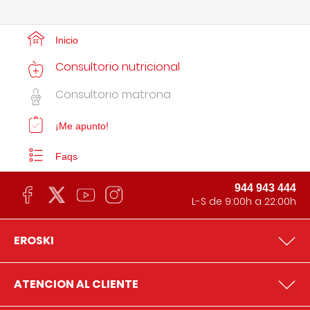
Inicio
Consultorio nutricional
Consultorio matrona
¡Me apunto!
Faqs
944 943 444
L-S de 9:00h a 22:00h
EROSKI
ATENCION AL CLIENTE