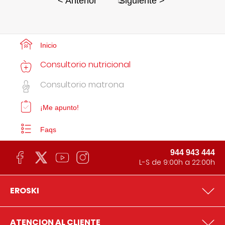
5
< Anterior
Siguiente >
Inicio
Consultorio nutricional
Consultorio matrona
¡Me apunto!
Faqs
944 943 444
L-S de 9:00h a 22:00h
EROSKI
ATENCION AL CLIENTE