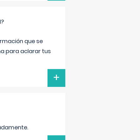
l?
ormación que se
a para aclarar tus
+
madamente.