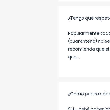
¿Tengo que respet
Popularmente todav
(cuarentena) no se
recomienda que el 
que
...
¿Cómo puedo saber 
Si tu bebé ha teni