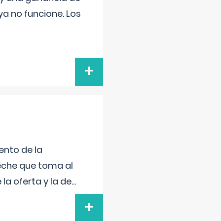
a no funcione. Los
+
ento de la
leche que toma al
la oferta y la de
...
+