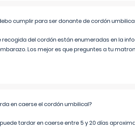
ebo cumplir para ser donante de cordón umbilica
e recogida del cordón están enumeradas en la inf
l embarazo. Los mejor es que preguntes a tu matron
da en caerse el cordón umbilical?
l puede tardar en caerse entre 5 y 20 días aproxi