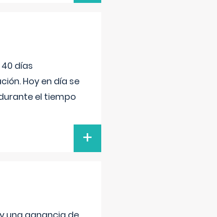
 40 días
ión. Hoy en día se
durante el tiempo
+
 y una ganancia de