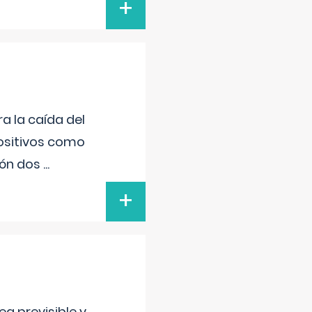
+
a la caída del
positivos como
sión dos
...
+
a previsible y