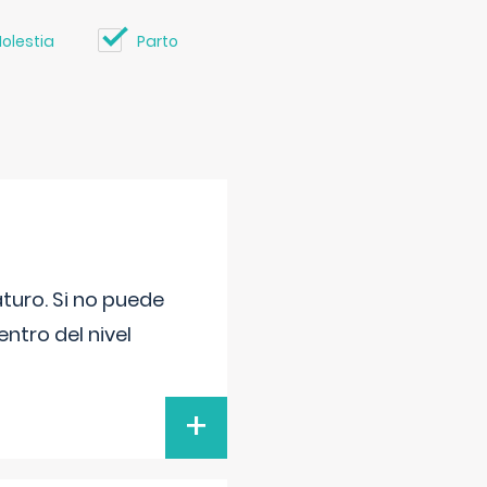
olestia
Parto
turo. Si no puede
ntro del nivel
+