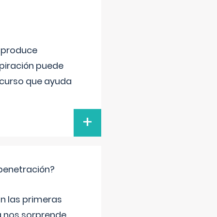
e produce
spiración puede
recurso que ayuda
+
 penetración?
n las primeras
a nos sorprende