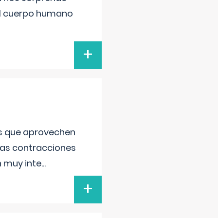
el cuerpo humano
+
as que aprovechen
 las contracciones
n muy inte
...
+