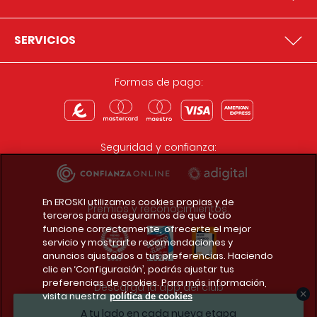
SERVICIOS
Formas de pago:
Seguridad y confianza:
En EROSKI utilizamos cookies propias y de
Premios y reconocimientos:
terceros para asegurarnos de que todo
funcione correctamente, ofrecerte el mejor
servicio y mostrarte recomendaciones y
anuncios ajustados a tus preferencias. Haciendo
clic en ‘Configuración’, podrás ajustar tus
preferencias de cookies. Para más información,
Descarga la app del club
visita nuestra
política de cookies
A tu lado en cada nueva etapa