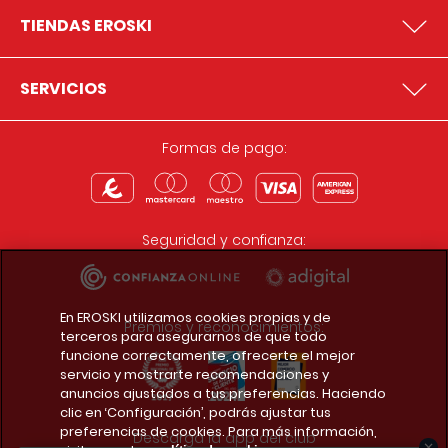
TIENDAS EROSKI
SERVICIOS
Formas de pago:
Seguridad y confianza:
En EROSKI utilizamos cookies propias y de
Premios y reconocimientos:
terceros para asegurarnos de que todo
funcione correctamente, ofrecerte el mejor
servicio y mostrarte recomendaciones y
anuncios ajustados a tus preferencias. Haciendo
clic en ‘Configuración’, podrás ajustar tus
preferencias de cookies. Para más información,
Descarga la app del club