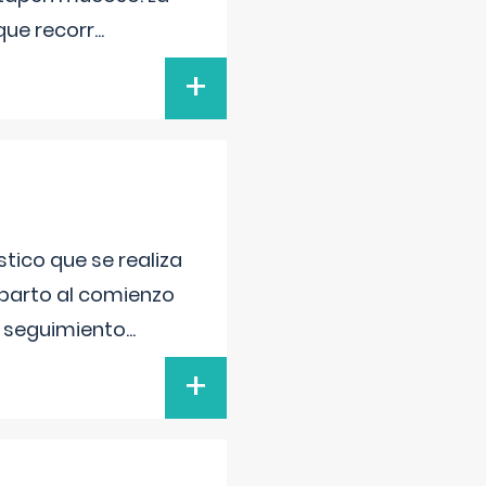
que recorr
...
+
tico que se realiza
 parto al comienzo
l seguimiento
...
+