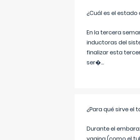
¿Cuál es el estado 
En la tercera sema
inductoras del sist
finalizar esta terc
ser�
...
¿Para qué sirve el
Durante el embarazo
vagina (como el tu