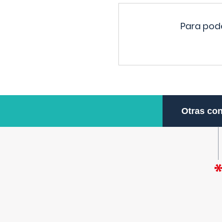
Para pode
Otras con