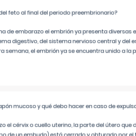
del feto al final del periodo preembrionario?
na de embarazo el embrión ya presenta diversas 
ema digestivo, del sistema nervioso central y del e
era semana, el embrión ya se encuentra unido a la 
 tapón mucoso y qué debo hacer en caso de expuls
 el cérvix o cuello uterino, la parte del útero qu
bo de un embudo) está cerrado y obturado por el