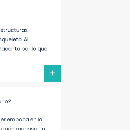
estructuras
squeleto. Al
placenta por lo que
+
arlo?
e desemboca en la
 tapón mucoso. La