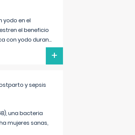
n yodo en el
stren el beneficio
ica con yodo duran
...
+
ostparto y sepsis
B), una bacteria
cha mujeres sanas,