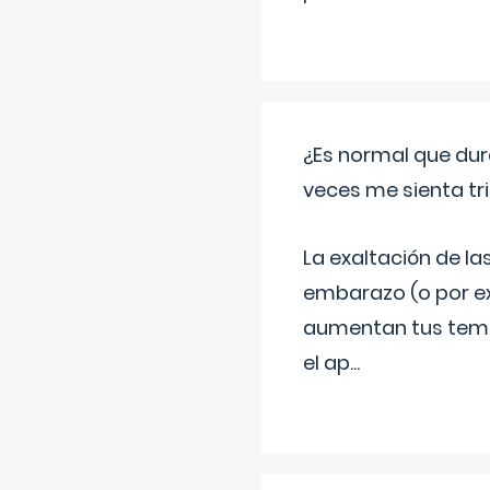
¿Es normal que dur
veces me sienta tr
La exaltación de la
embarazo (o por ex
aumentan tus temor
el ap
...