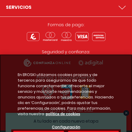
SERVICIOS
Formas de pago:
Seguridad y confianza:
En EROSKI utilizamos cookies propias y de
Premios y reconocimientos:
terceros para asegurarnos de que todo
funcione correctamente, ofrecerte el mejor
servicio y mostrarte recomendaciones y
anuncios ajustados a tus preferencias. Haciendo
clic en ‘Configuración’, podrás ajustar tus
preferencias de cookies. Para más información,
Descarga la app del club
visita nuestra
política de cookies
A tu lado en cada nueva etapa
Configuración