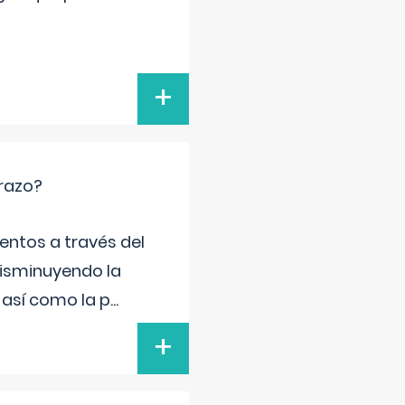
+
arazo?
entos a través del
disminuyendo la
 así como la p
...
+