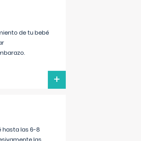
miento de tu bebé
ar
embarazo.
+
é hasta las 6-8
esivamente las