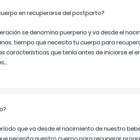
cuerpo en recuperarse del postparto?
peración se denomina puerperio y va desde el naci
nas, tiempo que necesita tu cuerpo para recuper
s características que tenía antes de iniciarse el 
es
...
io?
período que va desde el nacimiento de nuestro beb
ue necesita nuestro cuerpo para recuperar progr