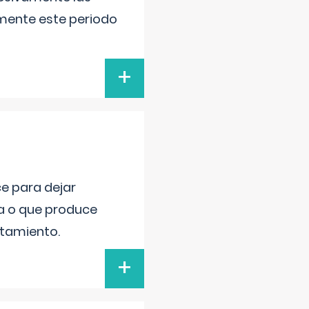
lmente este periodo
+
ce para dejar
va o que produce
atamiento.
+