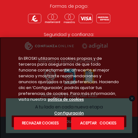
Formas de pago:
Seguridad y confianza:
En EROSKI utilizamos cookies propias y de
Premios y reconocimientos:
terceros para asegurarnos de que todo
funcione correctamente, ofrecerte el mejor
servicio y mostrarte recomendaciones y
anuncios ajustados a tus preferencias. Haciendo
clic en ‘Configuración’, podrás ajustar tus
preferencias de cookies. Para más información,
Descarga la app del club
visita nuestra
política de cookies
A tu lado en cada nueva etapa
Configuración
¿Te apuntas?
RECHAZAR COOKIES
ACEPTAR COOKIES
Condiciones legales