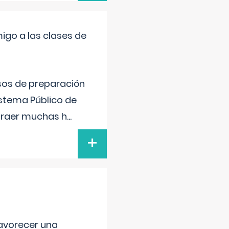
igo a las clases de
sos de preparación
istema Público de
xtraer muchas h
...
+
favorecer una