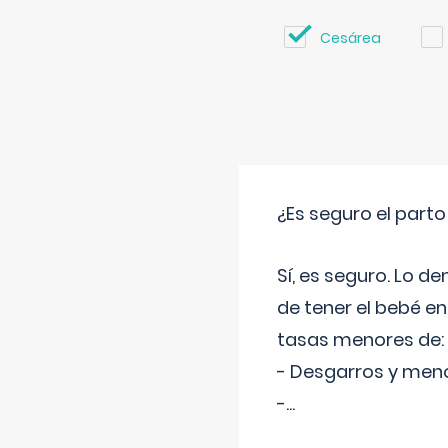
Cesárea
¿Es seguro el part
Sí, es seguro. Lo d
de tener el bebé e
tasas menores de:
- Desgarros y meno
-
...