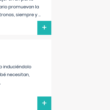
lario promuevan la
atronas, siempre y
...
+
no induciéndolo
bé necesitan,
,
+