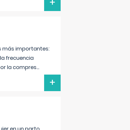
+
as más importantes:
la frecuencia
por la compres
...
+
jer en un parto