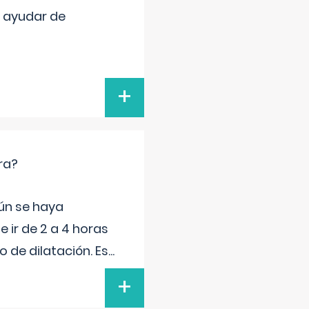
e ayudar de
+
ra?
gún se haya
 ir de 2 a 4 horas
 de dilatación. Es
...
+