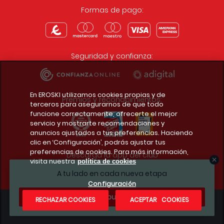
Formas de pago:
Seguridad y confianza:
En EROSKI utilizamos cookies propias y de
Premios y reconocimientos:
terceros para asegurarnos de que todo
funcione correctamente, ofrecerte el mejor
servicio y mostrarte recomendaciones y
anuncios ajustados a tus preferencias. Haciendo
clic en ‘Configuración’, podrás ajustar tus
preferencias de cookies. Para más información,
Descarga la app del club
visita nuestra
política de cookies
A tu lado en cada nueva etapa
Configuración
¿Te apuntas?
RECHAZAR COOKIES
ACEPTAR COOKIES
Condiciones legales